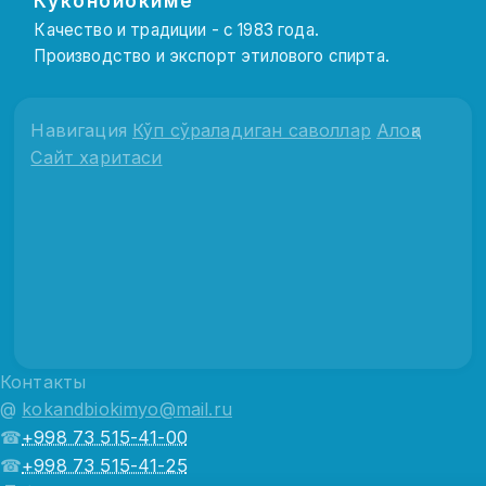
Куконбиокимё
Качество и традиции - с 1983 года.
Производство и экспорт этилового спирта.
Навигация
Кўп сўраладиган саволлар
Алоқа
Сайт харитаси
Контакты
@
kokandbiokimyo@mail.ru
☎
+998 73 515-41-00
☎
+998 73 515-41-25