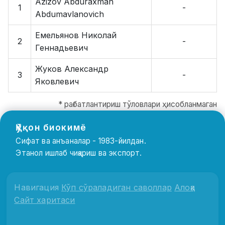
Azizov Abduraxman
1
-
Abdumavlanovich
Емельянов Николай
2
-
Геннадьевич
Жуков Александр
3
-
Яковлевич
* рағбатлантириш тўловлари ҳисобланмаган
Қўқон биокимё
Сифат ва анъаналар - 1983-йилдан.
Этанол ишлаб чиқариш ва экспорт.
Навигация
Кўп сўраладиган саволлар
Алоқа
Сайт харитаси