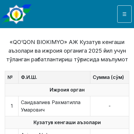
Select your language
☰
«QO’QON BIOKIMYO» АЖ Кузатув кенгаши
аъзолари ва ижроия органига 2025 йил учун
тўланган рағбатлантириш тўғрисида маълумот
№
Ф.И.Ш.
Сумма (сўм)
Ижроия орган
Саидвалиев Рахматилла
1
-
Умарович
Кузатув кенгаши аъзолари