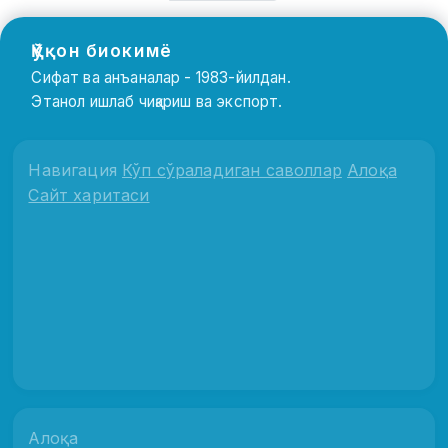
Қўқон биокимё
Сифат ва анъаналар - 1983-йилдан.
Этанол ишлаб чиқариш ва экспорт.
Навигация
Кўп сўраладиган саволлар
Алоқа
Сайт харитаси
Алоқа