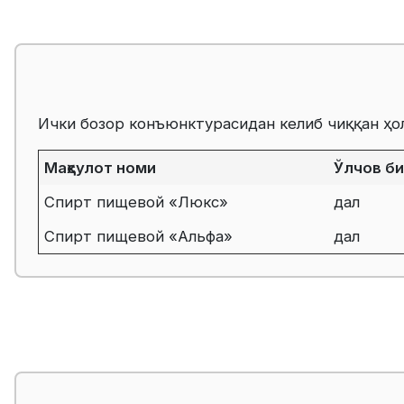
Ички бозор конъюнктурасидан келиб чиққан ҳо
Маҳсулот номи
Ўлчов б
Спирт пищевой «Люкс»
дал
Спирт пищевой «Альфа»
дал