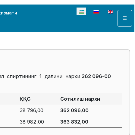
Select your language
хизмати
☰
тил спиртининг 1 далини нархи
362 096-00
ҚҚС
Сотилиш нархи
38 796,00
362 096,00
38 982,00
363 832,00