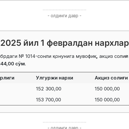
- олдинги давр -
2025 йил 1 февралдан нархлар
брдаги № 1014-сонли қонунига мувофиқ, акциз солиғи
144,00 сўм
.
ирлиги
Улгуржи нархи
Акциз солиғи
152 300,00
150 000,00
153 700,00
150 000,00
- олдинги давр -