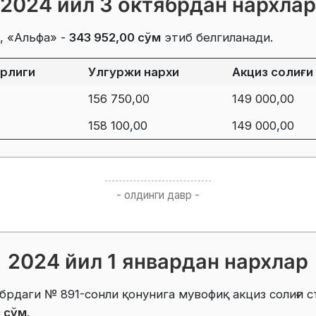
2024 йил 3 октябрдан нархлар
, «Альфа» -
343 952,00 сўм
этиб белгиланади.
ирлиги
Улгуржи нархи
Акциз солиғи
156 750,00
149 000,00
158 100,00
149 000,00
- олдинги давр -
2024 йил 1 январдан нархлар
брдаги № 891-сонли қонунига мувофиқ акциз солиғи с
0 сўм
.