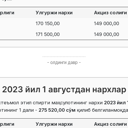
ирлиги
Улгуржи нархи
Акциз солиғи
170 150,00
149 000,00
171 500,00
149 000,00
- олдинги давр -
2023 йил 1 августдан нархлар
стеъмол этил спирти маҳсулотининг нархи
2023 йил 
ртининг 1 дали -
275 520,00 сўм
қилиб белгиланмоқда
ирлиги
Улгуржи нархи
Акциз солиғи