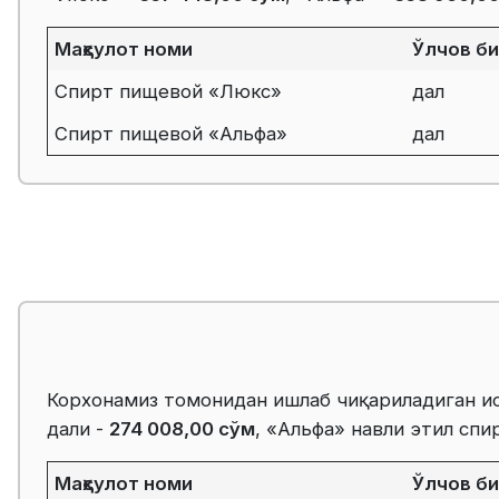
Маҳсулот номи
Ўлчов б
Спирт пищевой «Люкс»
дал
Спирт пищевой «Альфа»
дал
Корхонамиз томонидан ишлаб чиқариладиган и
дали -
274 008,00 сўм
, «Альфа» навли этил спи
Маҳсулот номи
Ўлчов б