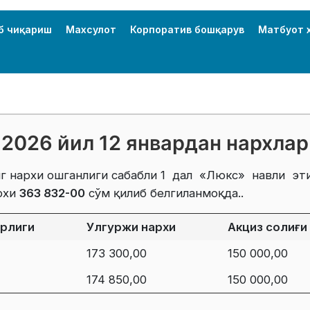
б чиқариш
Махсулот
Корпоратив бошқарув
Матбуот 
2026 йил 12 январдан нархлар
инг нархи ошганлиги сабабли 1 дал «Люкс» навли э
архи
363 832
-00
сўм қилиб белгиланмоқда..
ирлиги
Улгуржи нархи
Акциз солиғи
173 300,00
150 000,00
174 850,00
150 000,00