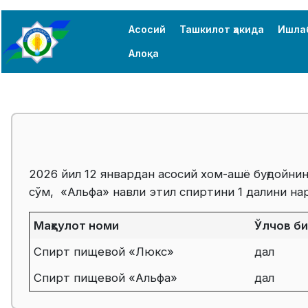
Асосий
Ташкилот ҳакида
Ишла
Алоқа
2026 йил 12 январдан асосий хом-ашё буғдойн
сўм, «Альфа» навли этил спиртини 1 далини н
Маҳсулот номи
Ўлчов б
Спирт пищевой «Люкс»
дал
Спирт пищевой «Альфа»
дал