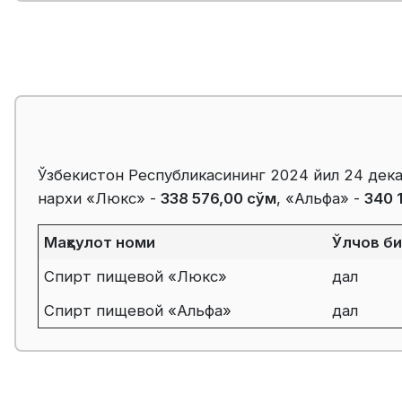
Ўзбекистон Республикасининг 2024 йил 24 дека
нархи «Люкс» -
338 576,00 сўм
, «Альфа» -
340 
Маҳсулот номи
Ўлчов б
Спирт пищевой «Люкс»
дал
Спирт пищевой «Альфа»
дал