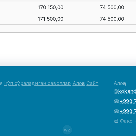
170 150,00
74 500,00
171 500,00
74 500,00
ия
Кўп сўраладиган саволлар
Алоқа
Сайт
Алоқа
@
kokand
☎
+998 
☎
+998 
📠 Факс:
wz