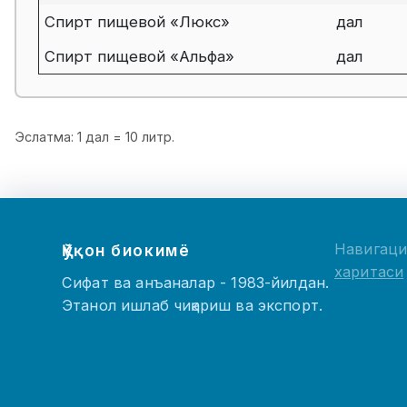
Спирт пищевой «Люкс»
дал
Спирт пищевой «Альфа»
дал
Эслатма: 1 дал = 10 литр.
Навигац
Қўқон биокимё
харитаси
Сифат ва анъаналар - 1983-йилдан.
Этанол ишлаб чиқариш ва экспорт.