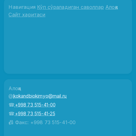
Навигация
Кўп сўраладиган саволлар
Алоқа
Сайт харитаси
Алоқа
@
kokandbiokimyo@mail.ru
☎
+998 73 515-41-00
☎
+998 73 515-41-25
📠 Факс: +998 73 515-41-00