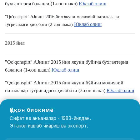
бухгалтерия баланси (1-сон шакл)
Юклаб олиш
"Qo'qonspirt" AJнинг 2016 йил якуни молиявий натижалари
Юклаб олиш
тўғрисидаги ҳисоботи (2-сон шакл)
2015 йил
"Qo'qonspirt" AJнинг 2015 йил якуни бўйича бухгалтерия
баланси (1-сон шакл)
Юклаб олиш
"Qo'qonspirt" AJнинг 2015 йил якуни бўйича молиявий
натижалар тўғрисидаги ҳисоботи (2-сон шакл)
Юклаб олиш
Қўқон биокимё
Сифат ва анъаналар - 1983-йилдан.
Этанол ишлаб чиқариш ва экспорт.