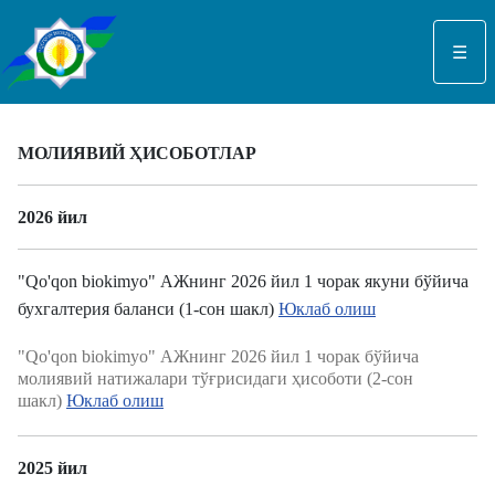
Select your language
☰
МОЛИЯВИЙ ҲИСОБОТЛАР
2026 йил
"Qo'qon biokimyo" АЖнинг 2026 йил 1 чорак якуни бўйича
бухгалтерия баланси (1-сон шакл)
Юклаб олиш
"Qo'qon biokimyo" АЖнинг 2026 йил 1 чорак бўйича
молиявий натижалари тўғрисидаги ҳисоботи (2-сон
шакл)
Юклаб олиш
2025 йил