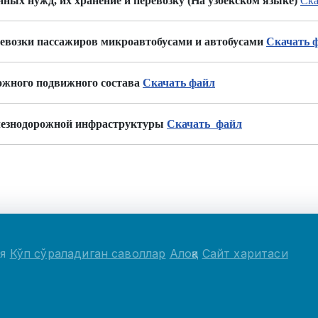
ных нужд, их хранение и перевозку (На узбекском языке)
Ска
ревозки пассажиров микроавтобусами и автобусами
Скачать 
ожного подвижного состава
Cкачать файл
елезнодорожной инфраструктуры
Скачать файл
ия
Кўп сўраладиган саволлар
Алоқа
Сайт харитаси