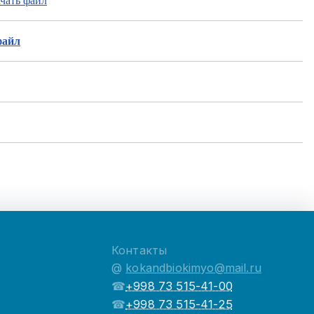
чать файл
файл
Контакты
@
kokandbiokimyo@mail.ru
☎
+998 73 515-41-00
☎
+998 73 515-41-25