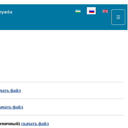
Выберите язык
лужба
☰
ачать файл
качать файл
шеничный)
скачать файл