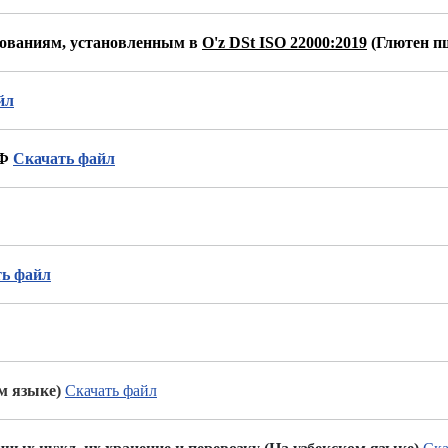
бованиям, установленным в
O'z DSt ISO 22000:2019
(Глютен 
йл
АФ
Скачать файл
ь файл
ом языке)
Скачать файл