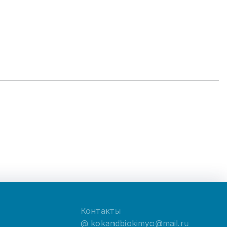
Контакты
@
kokandbiokimyo@mail.ru