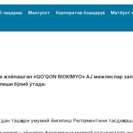
б чиқариш
Махсулот
Корпоратив бошқарув
Матбуот 
а жойлашган «
QO
’
QON
BIOKIMYO
»
AJ
мажлислар зал
лиши бўлиб ўтади.
дан ташқари умумий йиғилиш Регламентини тасдиқлаш
ча молия – хўжалик фаолиятини миллий стандартлар а