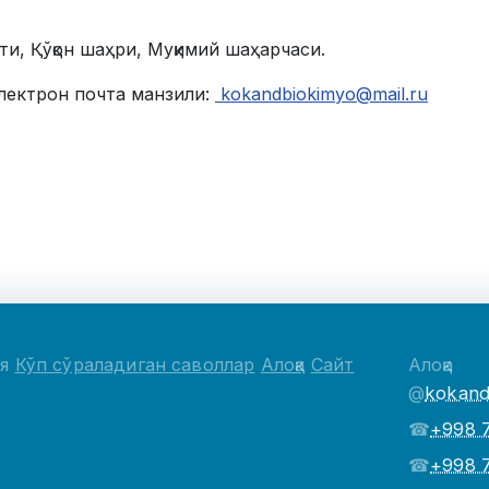
и, Қўқон шаҳри, Муқимий шаҳарчаси.
электрон почта манзили:
kokandbiokimyo@mail.ru
ия
Кўп сўраладиган саволлар
Алоқа
Сайт
Алоқа
@
kokand
☎
+998 
☎
+998 