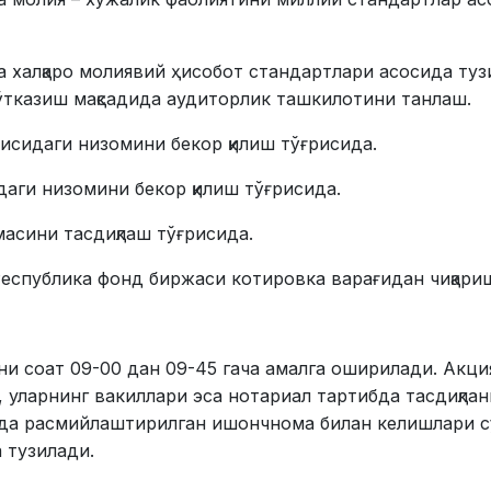
а халқаро молиявий ҳисобот стандартлари асосида туз
ўтказиш мақсадида аудиторлик ташкилотини танлаш.
исидаги низомини бекор қилиш тўғрисида.
аги низомини бекор қилиш тўғрисида.
асини тасдиқлаш тўғрисида.
еспублика фонд биржаси котировка варағидан чиқариш
ни соат 09-00 дан 09-45 гача амалга оширилади. Ак
 уларнинг вакиллари эса нотариал тартибда тасдиқла
да расмийлаштирилган ишончнома билан келишлари сўр
 тузилади.