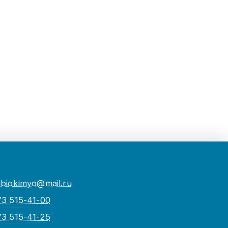
biokimyo@mail.ru
73 515-41-00
73 515-41-25