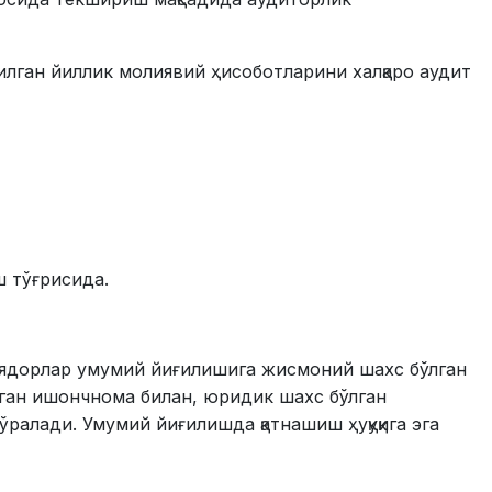
илган йиллик молиявий ҳисоботларини халқаро аудит
 тўғрисида.
циядорлар умумий йиғилишига жисмоний шахс бўлган
нган ишончнома билан, юридик шахс бўлган
алади. Умумий йиғилишда қатнашиш ҳуқуқига эга