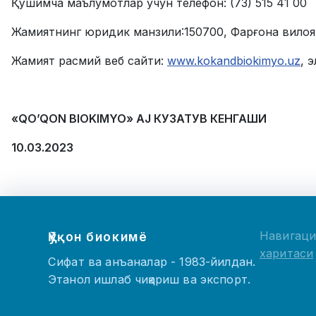
Қўшимча маълумотлар учун телефон: (73) 515 41 00
Жамиятнинг юридик манзили:150700, Фарғона вилоят
Жамият расмий веб сайти:
www.kokandbiokimyo.uz
, 
«QO’QON BIOKIMYO» AJ
КУЗАТУВ КЕНГАШИ
10
.03.20
23
Навигац
Қўқон биокимё
харитаси
Сифат ва анъаналар - 1983-йилдан.
Этанол ишлаб чиқариш ва экспорт.