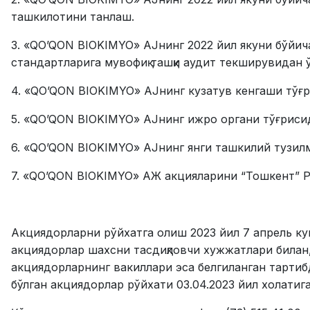
ташкилотини танлаш.
3. «QO’QON BIOKIMYO» AJнинг 2022 йил якуни бўйич
стандартларига мувофиқ ташқи аудит текширувидан 
4. «QO’QON BIOKIMYO» AJнинг кузатув кенгаши тўғр
5. «QO’QON BIOKIMYO» AJнинг ижро органи тўғрисид
6. «QO’QON BIOKIMYO» AJнинг янги ташкилий тузилм
7. «QO’QON BIOKIMYO» АЖ акцияларини “Тошкент” Р
Акциядорларни рўйхатга олиш 2023 йил 7 апрель ку
акциядорлар шахсни тасдиқловчи хужжатлари билан,
акциядорларнинг вакиллари эса белгиланган тартиб
бўлган акциядорлар рўйхати 03.04.2023 йил холатига