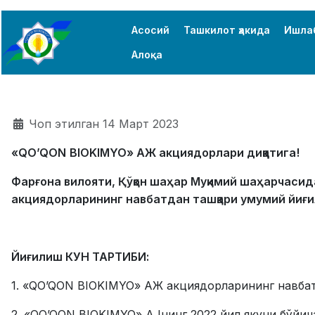
Асосий
Ташкилот ҳакида
Ишла
Алоқа
Кушимча маълумотлар
Чоп этилган 14 Март 2023
«
QO
’
QON
BIOKIMYO
» АЖ акциядорлари диққатига!
Фарғона вилояти, Қўқон шаҳ
а
р Муқимий шаҳарчасид
акциядорларининг навбатдан ташқари умумий йиғи
Йиғилиш КУН ТАРТИБИ:
1. «QO’QON BIOKIMYO» АЖ акциядорларининг навбат
2. «QO’QON BIOKIMYO» AJнинг 2022 йил якуни бўйи