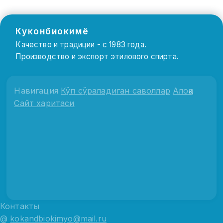
Куконбиокимё
Качество и традиции - с 1983 года.
Производство и экспорт этилового спирта.
Навигация
Кўп сўраладиган саволлар
Алоқа
Сайт харитаси
Контакты
@
kokandbiokimyo@mail.ru