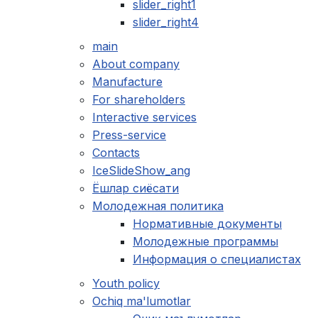
slider_right1
slider_right4
main
About company
Manufacture
For shareholders
Interactive services
Press-service
Contacts
IceSlideShow_ang
Ёшлар сиёсати
Молодежная политика
Нормативные документы
Молодежные программы
Информация о специалистах
Youth policy
Ochiq ma'lumotlar