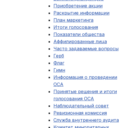
Приобретение акции
Раскрытие информации
План маркетинга
Итоги голосования
Показатели общества
Аффилированные лица
Часто задаваемые вопросы
Герб
Флаг
Гимн
Информация о проведении
ОСА
Принятые решения и итоги
голосования ОСА
Наблюдательный совет
Ревизионная комиссия
Служба внутреннего аудита
Комитет миноритарных