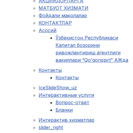
АКЦИЯДОРЛАРГА
МАТБУОТ ХИЗМАТИ
Фойдали мақолалар
КОНТАКТЛАР
Асосий
Ўзбекистон Республикаси
Капитал бозорини
ривожлантириш агентлиги
вакиллари “Qo'qonspirt” АЖда
Контакты
Контакты
IceSlideShow_uz
Интерактивные услуги
Вопрос-ответ
Бланки
Интерактив хизматлар
slider_right