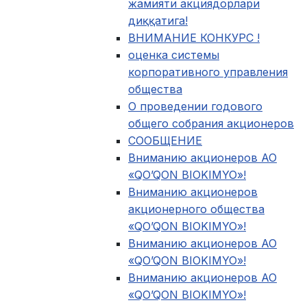
жамияти акциядорлари
диққатига!
ВНИМАНИЕ КОНКУРС !
оценка системы
корпоративного управления
общества
О проведении годового
общего собрания акционеров
СООБЩЕНИЕ
Вниманию акционеров АО
«QO’QON BIOKIMYO»!
Вниманию акционеров
акционерного общества
«QO’QON BIOKIMYO»!
Вниманию акционеров АО
«QO’QON BIOKIMYO»!
Вниманию акционеров АО
«QO’QON BIOKIMYO»!